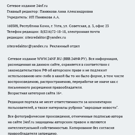
Сетевое издание
24nf.ru
Главный редактор: Панюкова Анна Александровна
Учредитель: ИП Панюкова А.А.
169309, Республика Коми, г. Ухта, ул. Советская, д. 3, офис 23
Телефон редакции: 8(8216)72-18-18, электронная почта
редакции:
sitesredaktor@yandex.ru
sitesredaktor@yandex.ru
Рекламный отдел
Сетевое издание WWW.24NF.RU (ВВВ.24НФ.РУ). Вся информация,
размещенная на данном сайте, охраняется в соответствии с
законодательством РФ об авторском праве и не подлежит
использованию кем-либо в какой бы то ни было форме, в том числе
воспроизведению, распространению, переработке не иначе как с
письменного разрешения правообладателя.
Возрастная категория сайта 16+.
Редакция портала не несет ответственности за комментарии
пользователей, а также материалы рубрики "народные новости".
Все фотографические произведения, отмеченные подписью автора
на сайте 24nf.ru защищены авторским правом и являются
интеллектуальной собственностью. Копирование без согласия
правообладателя запрещено.