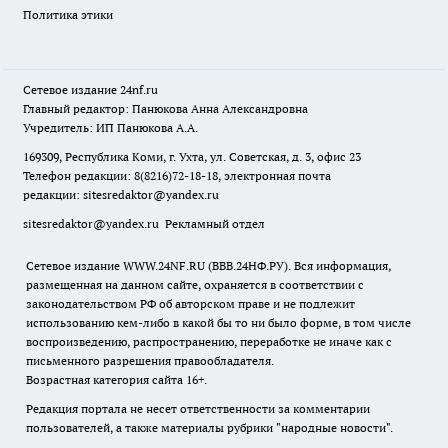
Политика этики
Сетевое издание
24nf.ru
Главный редактор: Панюкова Анна Александровна
Учредитель: ИП Панюкова А.А.
169309, Республика Коми, г. Ухта, ул. Советская, д. 3, офис 23
Телефон редакции: 8(8216)72-18-18, электронная почта
редакции:
sitesredaktor@yandex.ru
sitesredaktor@yandex.ru
Рекламный отдел
Сетевое издание WWW.24NF.RU (ВВВ.24НФ.РУ). Вся информация,
размещенная на данном сайте, охраняется в соответствии с
законодательством РФ об авторском праве и не подлежит
использованию кем-либо в какой бы то ни было форме, в том числе
воспроизведению, распространению, переработке не иначе как с
письменного разрешения правообладателя.
Возрастная категория сайта 16+.
Редакция портала не несет ответственности за комментарии
пользователей, а также материалы рубрики "народные новости".