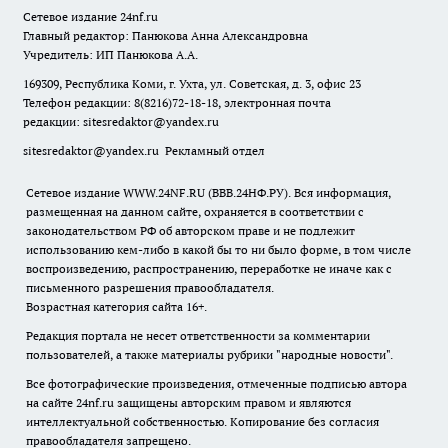
Сетевое издание
24nf.ru
Главный редактор: Панюкова Анна Александровна
Учредитель: ИП Панюкова А.А.
169309, Республика Коми, г. Ухта, ул. Советская, д. 3, офис 23
Телефон редакции: 8(8216)72-18-18, электронная почта
редакции:
sitesredaktor@yandex.ru
sitesredaktor@yandex.ru
Рекламный отдел
Сетевое издание WWW.24NF.RU (ВВВ.24НФ.РУ). Вся информация,
размещенная на данном сайте, охраняется в соответствии с
законодательством РФ об авторском праве и не подлежит
использованию кем-либо в какой бы то ни было форме, в том числе
воспроизведению, распространению, переработке не иначе как с
письменного разрешения правообладателя.
Возрастная категория сайта 16+.
Редакция портала не несет ответственности за комментарии
пользователей, а также материалы рубрики "народные новости".
Все фотографические произведения, отмеченные подписью автора
на сайте 24nf.ru защищены авторским правом и являются
интеллектуальной собственностью. Копирование без согласия
правообладателя запрещено.