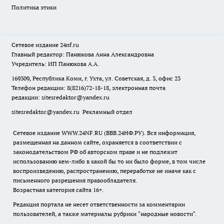
Политика этики
Сетевое издание
24nf.ru
Главный редактор: Панюкова Анна Александровна
Учредитель: ИП Панюкова А.А.
169309, Республика Коми, г. Ухта, ул. Советская, д. 3, офис 23
Телефон редакции: 8(8216)72-18-18, электронная почта
редакции:
sitesredaktor@yandex.ru
sitesredaktor@yandex.ru
Рекламный отдел
Сетевое издание WWW.24NF.RU (ВВВ.24НФ.РУ). Вся информация,
размещенная на данном сайте, охраняется в соответствии с
законодательством РФ об авторском праве и не подлежит
использованию кем-либо в какой бы то ни было форме, в том числе
воспроизведению, распространению, переработке не иначе как с
письменного разрешения правообладателя.
Возрастная категория сайта 16+.
Редакция портала не несет ответственности за комментарии
пользователей, а также материалы рубрики "народные новости".