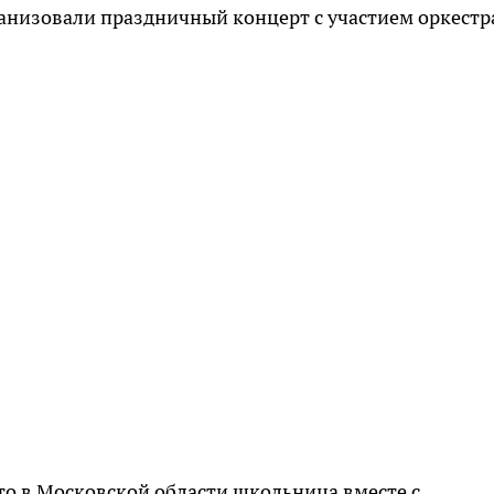
низовали праздничный концерт с участием оркестр
что в Московской области школьница вместе с