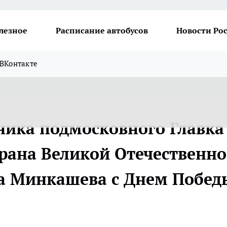
лезное
Расписание автобусов
Новости Ро
ВКонтакте
ника подмосковного Главка
рана Великой Отечественн
 Минкашева с Днем Побед