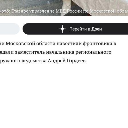
Фото: Главное управление МВД России по Московской обла
ии Московской области навестили фронтовика в
едали заместитель начальника регионального
кружного ведомства Андрей Гордеев.