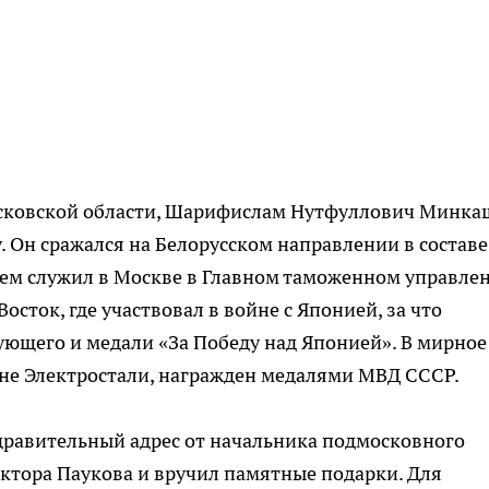
осковской области, Шарифислам Нутфуллович Минка
. Он сражался на Белорусском направлении в составе
атем служил в Москве в Главном таможенном управле
осток, где участвовал в войне с Японией, за что
ющего и медали «За Победу над Японией». В мирное
ане Электростали, награжден медалями МВД СССР.
дравительный адрес от начальника подмосковного
ктора Паукова и вручил памятные подарки. Для