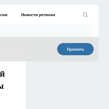
ссии
Новости региона
Принять
ой
ы