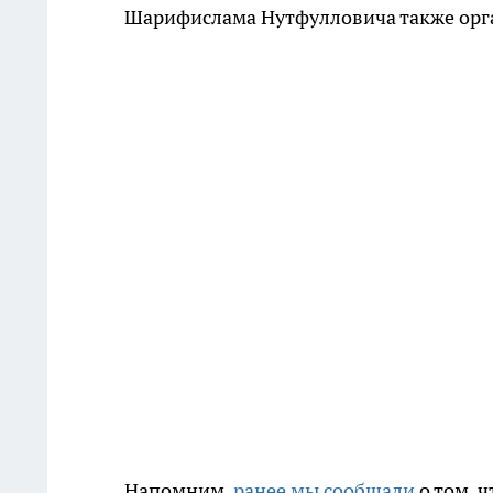
Шарифислама Нутфулловича также орга
Напомним,
ранее мы сообщали
о том, 