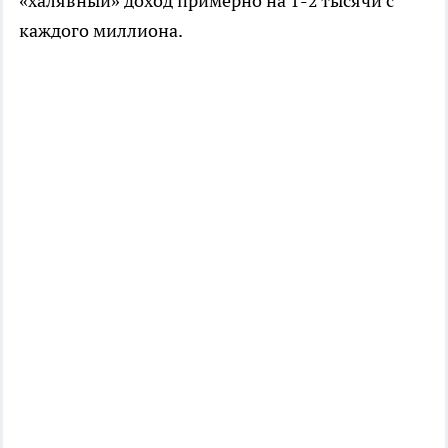
«халявный» доход примерно на 1-2 тысячи с
каждого миллиона.