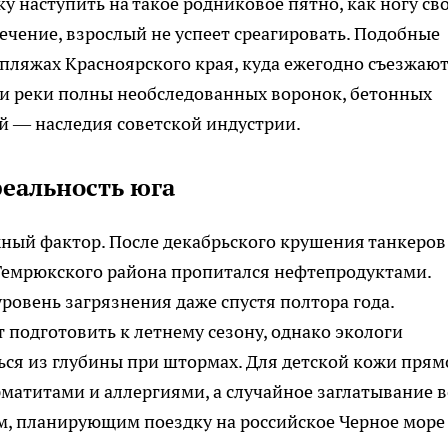
ку наступить на такое родниковое пятно, как ногу св
течение, взрослый не успеет среагировать. Подобные
пляжах Красноярского края, куда ежегодно съезжаю
и реки полны необследованных воронок, бетонных
й — наследия советской индустрии.
реальность юга
жный фактор. После декабрьского крушения танкеров
Темрюкского района пропитался нефтепродуктами.
овень загрязнения даже спустя полтора года.
подготовить к летнему сезону, однако экологи
ся из глубины при штормах. Для детской кожи прям
ерматитами и аллергиями, а случайное заглатывание 
м, планирующим поездку на российское Черное море 