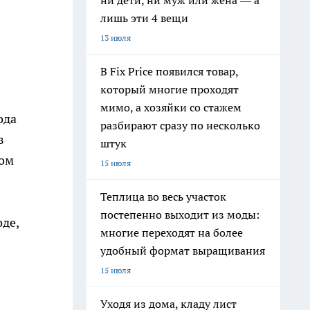
ни дети, ни муж или жена — а
лишь эти 4 вещи
13 июля
В Fix Price появился товар,
который многие проходят
мимо, а хозяйки со стажем
ода
разбирают сразу по несколько
в
штук
вом
15 июля
Теплица во весь участок
постепенно выходит из моды:
де,
многие переходят на более
удобный формат выращивания
15 июля
Уходя из дома, кладу лист