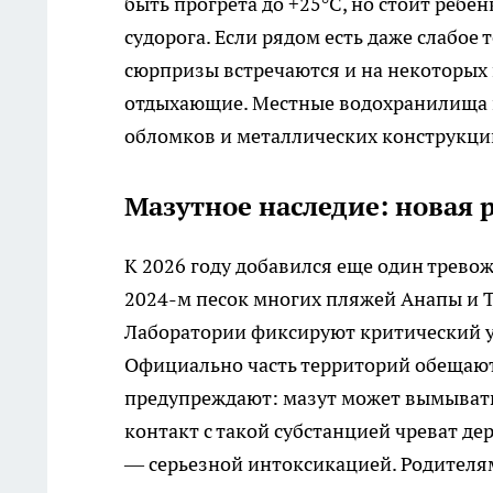
быть прогрета до +25°C, но стоит ребен
судорога. Если рядом есть даже слабое 
сюрпризы встречаются и на некоторых 
отдыхающие. Местные водохранилища 
обломков и металлических конструкци
Мазутное наследие: новая 
К 2026 году добавился еще один трево
2024-м песок многих пляжей Анапы и 
Лаборатории фиксируют критический ур
Официально часть территорий обещают 
предупреждают: мазут может вымывать
контакт с такой субстанцией чреват д
— серьезной интоксикацией. Родителя