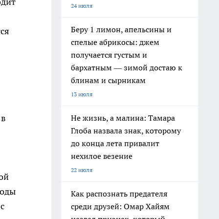
одит
24 июля
Беру 1 лимон, апельсины и
тся
спелые абрикосы: джем
получается густым и
бархатным — зимой достаю к
блинам и сырникам
13 июля
 в
Не жизнь, а малина: Тамара
Глоба назвала знак, которому
до конца лета привалит
нехилое везение
22 июля
ой
воды
Как распознать предателя
с
среди друзей: Омар Хайям