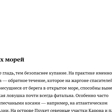
х морей
 гладь, тем безопаснее купание. На практике именно
 — обратное течение, которое на жаргоне спасателе
несущиеся от берега в открытое море, способны вын
кая ловушка почти всегда фатальна. Особенно часто
с песчаными косами — например, на атлантическом
ии. На острове Пхукет северные участки Карона и 