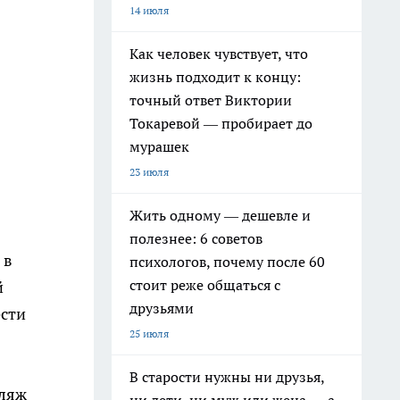
14 июля
Как человек чувствует, что
жизнь подходит к концу:
точный ответ Виктории
Токаревой — пробирает до
мурашек
23 июля
Жить одному — дешевле и
полезнее: 6 советов
 в
психологов, почему после 60
стоит реже общаться с
й
друзьями
ести
25 июля
В старости нужны ни друзья,
пляж