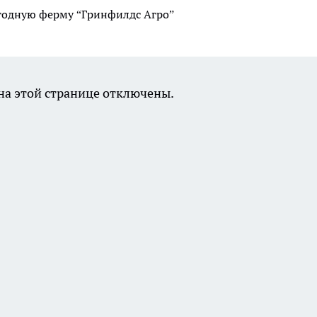
годную ферму “Гринфилдс Агро”
а этой странице отключены.