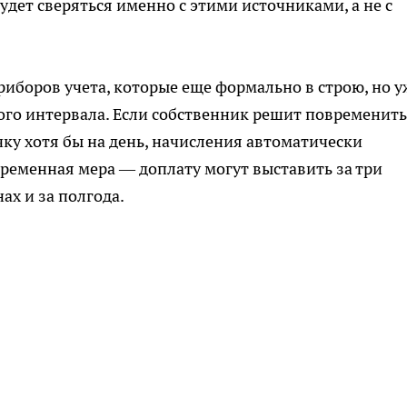
дет сверяться именно с этими источниками, а не с
иборов учета, которые еще формально в строю, но у
о интервала. Если собственник решит повременить,
ку хотя бы на день, начисления автоматически
временная мера — доплату могут выставить за три
ах и за полгода.