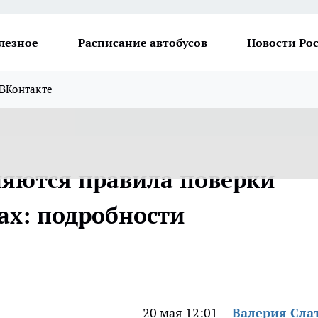
лезное
Расписание автобусов
Новости Ро
ВКонтакте
няются правила поверки
ах: подробности
20 мая 12:01
Валерия Сла