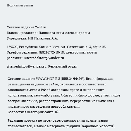
Политика этики
Сетевое издание
24nf.ru
Главный редактор: Панюкова Анна Александровна
Учредитель: ИП Панюкова А.А.
169309, Республика Коми, г. Ухта, ул. Советская, д. 3, офис 23
Телефон редакции: 8(8216)72-18-18, электронная почта
редакции:
sitesredaktor@yandex.ru
sitesredaktor@yandex.ru
Рекламный отдел
Сетевое издание WWW.24NF.RU (ВВВ.24НФ.РУ). Вся информация,
размещенная на данном сайте, охраняется в соответствии с
законодательством РФ об авторском праве и не подлежит
использованию кем-либо в какой бы то ни было форме, в том числе
воспроизведению, распространению, переработке не иначе как с
письменного разрешения правообладателя.
Возрастная категория сайта 16+.
Редакция портала не несет ответственности за комментарии
пользователей, а также материалы рубрики "народные новости".