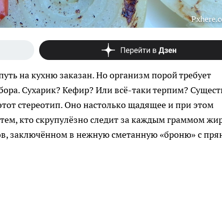
Pxhere.
путь на кухню заказан. Но организм порой требует
ыбора. Сухарик? Кефир? Или всё-таки терпим? Сущест
этот стереотип. Оно настолько щадящее и при этом
 тем, кто скрупулёзно следит за каждым граммом жир
нов, заключённом в нежную сметанную «броню» с пр