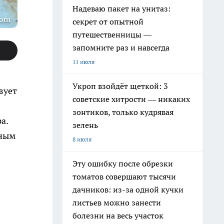
Надеваю пакет на унитаз:
com
секрет от опытной
путешественницы —
запомните раз и навсегда
11 июля
Укроп взойдёт щеткой: 3
вует
советские хитрости — никаких
зонтиков, только кудрявая
а.
зелень
яным
8 июля
Эту ошибку после обрезки
томатов совершают тысячи
дачников: из-за одной кучки
листьев можно занести
болезни на весь участок