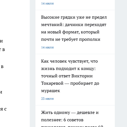
14 июля
Высокие грядки уже не предел
мечтаний: дачники переходят
на новый формат, который
почти не требует прополки
ли
14 июля
 в
Как человек чувствует, что
 в
жизнь подходит к концу:
точный ответ Виктории
Токаревой — пробирает до
мурашек
и
23 июля
я с
Жить одному — дешевле и
полезнее: 6 советов