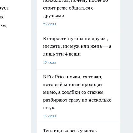
психологов, почему после 60
вует
стоит реже общаться с
друзьями
ых
25 июля
ем,
В старости нужны ни друзья,
ни дети, ни муж или жена — а
лишь эти 4 вещи
13 июля
В Fix Price появился товар,
который многие проходят
мимо, а хозяйки со стажем
разбирают сразу по несколько
штук
15 июля
Теплица во весь участок