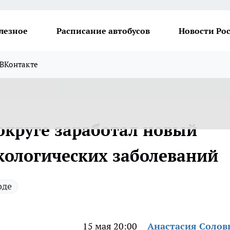
лезное
Расписание автобусов
Новости Ро
ВКонтакте
круге заработал новый
кологических заболеваний
оде
15 мая 20:00
Анастасия Солов