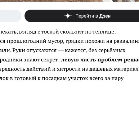
екать, взгляд с тоской скользит по теплице:
тся прошлогодний мусор, грядки похожи на развали
или. Руки опускаются — кажется, без серьёзных
ородники знают секрет:
левую часть проблем реша
ерёдность действий и хитрости из дешёвых материа
к в готовый к посадкам участок всего за пару