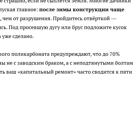
е страшно, если не сыплется земля. Многие дачники
пуская главное:
после зимы конструкции чаще
, чем от разрушения. Пройдитесь отвёрткой —
ись. Под просевшую дугу или брус подложите кусок
 уже сделано.
вого поликарбоната предупреждают, что до 70%
ны не с заводским браком, а с неподтянутыми болтам
сть ваш «капитальный ремонт» часто сводится к пяти