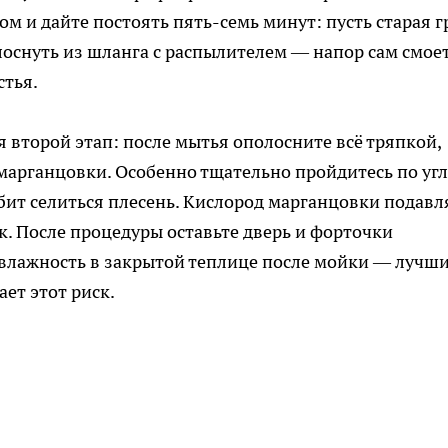
м и дайте постоять пять-семь минут: пусть старая г
оснуть из шланга с распылителем — напор сам смое
стья.
 второй этап: после мытья ополосните всё тряпкой,
марганцовки. Особенно тщательно пройдитесь по угл
бит селиться плесень. Кислород марганцовки подавл
к. После процедуры оставьте дверь и форточки
 влажность в закрытой теплице после мойки — лучш
ет этот риск.