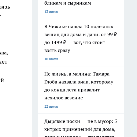
блинам и сырникам
рязь
13 июля
т
В Чижике нашла 10 полезных
вещиц для дома и дачи: от 99 ₽
до 1499 ₽ — вот, что стоит
взять сразу
ам,
10 июля
яет
Не жизнь, а малина: Тамара
ий
Глоба назвала знак, которому
до конца лета привалит
нехилое везение
22 июля
Дырявые носки — не в мусор: 5
хитрых применений для дома,