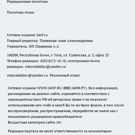
Редакционная политика
Политика этики
Сетевое издание
24nf.ru
Главный редактор: Панюкова Анна Александровна
Учредитель: ИП Панюкова А.А.
169309, Республика Коми, г. Ухта, ул. Советская, д. 3, офис 23
Телефон редакции: 8(8216)72-18-18, электронная почта
редакции:
sitesredaktor@yandex.ru
sitesredaktor@yandex.ru
Рекламный отдел
Сетевое издание WWW.24NF.RU (ВВВ.24НФ.РУ). Вся информация,
размещенная на данном сайте, охраняется в соответствии с
законодательством РФ об авторском праве и не подлежит
использованию кем-либо в какой бы то ни было форме, в том числе
воспроизведению, распространению, переработке не иначе как с
письменного разрешения правообладателя.
Возрастная категория сайта 16+.
Редакция портала не несет ответственности за комментарии