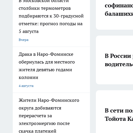
В Московской области
софинанс
столбики термометров
балашихи
подбираются к 30-градусной
отметке: прогноз погоды на
5 августа
Вчера
Драка в Наро-Фоминске
В России
обернулась для местного
водитель
жителя девятью годами
колонии
4 августа
Жители Наро-Фоминского
округа добиваются
В сети п
перерасчета за
Тойота К
электроэнергию после
скачка платежей