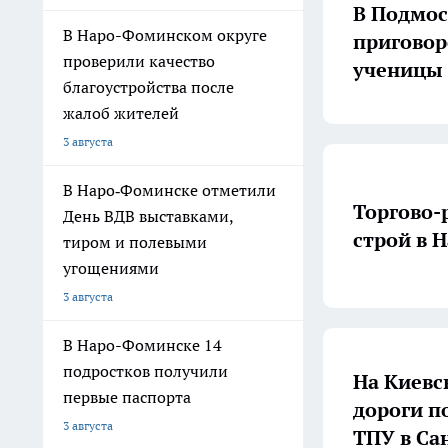
В Подмос
В Наро-Фоминском округе
приговор
проверили качество
ученицы
благоустройства после
жалоб жителей
3 августа
В Наро‑Фоминске отметили
Торгово-
День ВДВ выставками,
строй в 
тиром и полевыми
угощениями
3 августа
В Наро-Фоминске 14
подростков получили
На Киевс
первые паспорта
дороги появится новый вокзал рядом с
3 августа
ТПУ в Са