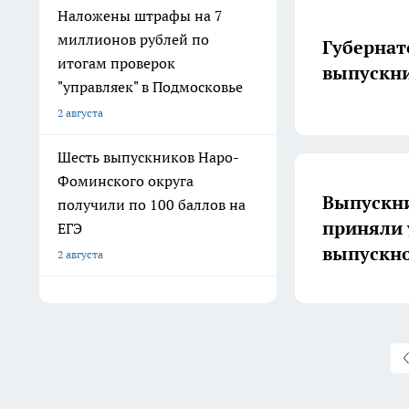
Наложены штрафы на 7
миллионов рублей по
Губернат
итогам проверок
выпускни
"управляек" в Подмосковье
2 августа
Шесть выпускников Наро-
Фоминского округа
Выпускн
получили по 100 баллов на
приняли 
ЕГЭ
выпускно
2 августа