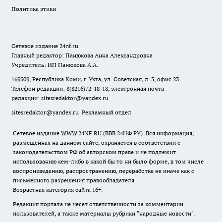
Политика этики
Сетевое издание
24nf.ru
Главный редактор: Панюкова Анна Александровна
Учредитель: ИП Панюкова А.А.
169309, Республика Коми, г. Ухта, ул. Советская, д. 3, офис 23
Телефон редакции: 8(8216)72-18-18, электронная почта
редакции:
sitesredaktor@yandex.ru
sitesredaktor@yandex.ru
Рекламный отдел
Сетевое издание WWW.24NF.RU (ВВВ.24НФ.РУ). Вся информация,
размещенная на данном сайте, охраняется в соответствии с
законодательством РФ об авторском праве и не подлежит
использованию кем-либо в какой бы то ни было форме, в том числе
воспроизведению, распространению, переработке не иначе как с
письменного разрешения правообладателя.
Возрастная категория сайта 16+.
Редакция портала не несет ответственности за комментарии
пользователей, а также материалы рубрики "народные новости".