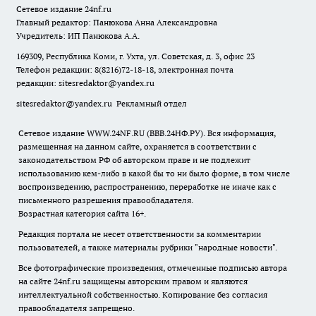
Сетевое издание
24nf.ru
Главный редактор: Панюкова Анна Александровна
Учредитель: ИП Панюкова А.А.
169309, Республика Коми, г. Ухта, ул. Советская, д. 3, офис 23
Телефон редакции: 8(8216)72-18-18, электронная почта
редакции:
sitesredaktor@yandex.ru
sitesredaktor@yandex.ru
Рекламный отдел
Сетевое издание WWW.24NF.RU (ВВВ.24НФ.РУ). Вся информация,
размещенная на данном сайте, охраняется в соответствии с
законодательством РФ об авторском праве и не подлежит
использованию кем-либо в какой бы то ни было форме, в том числе
воспроизведению, распространению, переработке не иначе как с
письменного разрешения правообладателя.
Возрастная категория сайта 16+.
Редакция портала не несет ответственности за комментарии
пользователей, а также материалы рубрики "народные новости".
Все фотографические произведения, отмеченные подписью автора
на сайте 24nf.ru защищены авторским правом и являются
интеллектуальной собственностью. Копирование без согласия
правообладателя запрещено.