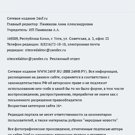
Сетевое издание
24nf.ru
Главный редактор: Панюкова Анна Александровна
Учредитель: ИП Панюкова А.А.
169309, Республика Коми, г. Ухта, ул. Советская, д. 3, офис 23
Телефон редакции: 8(8216)72-18-18, электронная почта
редакции:
sitesredaktor@yandex.ru
sitesredaktor@yandex.ru
Рекламный отдел
Сетевое издание WWW.24NF.RU (ВВВ.24НФ.РУ). Вся информация,
размещенная на данном сайте, охраняется в соответствии с
законодательством РФ об авторском праве и не подлежит
использованию кем-либо в какой бы то ни было форме, в том числе
воспроизведению, распространению, переработке не иначе как с
письменного разрешения правообладателя.
Возрастная категория сайта 16+.
Редакция портала не несет ответственности за комментарии
пользователей, а также материалы рубрики "народные новости".
Все фотографические произведения, отмеченные подписью автора
на сайте 24nf.ru защищены авторским правом и являются