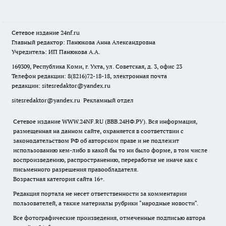
Сетевое издание
24nf.ru
Главный редактор: Панюкова Анна Александровна
Учредитель: ИП Панюкова А.А.
169309, Республика Коми, г. Ухта, ул. Советская, д. 3, офис 23
Телефон редакции: 8(8216)72-18-18, электронная почта
редакции:
sitesredaktor@yandex.ru
sitesredaktor@yandex.ru
Рекламный отдел
Сетевое издание WWW.24NF.RU (ВВВ.24НФ.РУ). Вся информация,
размещенная на данном сайте, охраняется в соответствии с
законодательством РФ об авторском праве и не подлежит
использованию кем-либо в какой бы то ни было форме, в том числе
воспроизведению, распространению, переработке не иначе как с
письменного разрешения правообладателя.
Возрастная категория сайта 16+.
Редакция портала не несет ответственности за комментарии
пользователей, а также материалы рубрики "народные новости".
Все фотографические произведения, отмеченные подписью автора