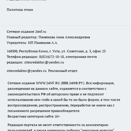
Политика этики
Сетевое издание
24nf.ru
Главный редактор: Панюкова Анна Александровна
Учредитель: ИП Панюкова А.А.
169309, Республика Коми, г. Ухта, ул. Советская, д. 3, офис 23
Телефон редакции: 8(8216)72-18-18, электронная почта
редакции:
sitesredaktor@yandex.ru
sitesredaktor@yandex.ru
Рекламный отдел
Сетевое издание WWW.24NF.RU (ВВВ.24НФ.РУ). Вся информация,
размещенная на данном сайте, охраняется в соответствии с
законодательством РФ об авторском праве и не подлежит
использованию кем-либо в какой бы то ни было форме, в том числе
воспроизведению, распространению, переработке не иначе как с
письменного разрешения правообладателя.
Возрастная категория сайта 16+.
Редакция портала не несет ответственности за комментарии
пользователей, а также материалы рубрики "народные новости".