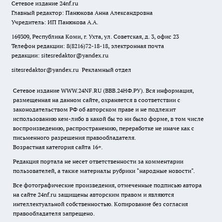
Сетевое издание
24nf.ru
Главный редактор: Панюкова Анна Александровна
Учредитель: ИП Панюкова А.А.
169309, Республика Коми, г. Ухта, ул. Советская, д. 3, офис 23
Телефон редакции: 8(8216)72-18-18, электронная почта
редакции:
sitesredaktor@yandex.ru
sitesredaktor@yandex.ru
Рекламный отдел
Сетевое издание WWW.24NF.RU (ВВВ.24НФ.РУ). Вся информация,
размещенная на данном сайте, охраняется в соответствии с
законодательством РФ об авторском праве и не подлежит
использованию кем-либо в какой бы то ни было форме, в том числе
воспроизведению, распространению, переработке не иначе как с
письменного разрешения правообладателя.
Возрастная категория сайта 16+.
Редакция портала не несет ответственности за комментарии
пользователей, а также материалы рубрики "народные новости".
Все фотографические произведения, отмеченные подписью автора
на сайте 24nf.ru защищены авторским правом и являются
интеллектуальной собственностью. Копирование без согласия
правообладателя запрещено.