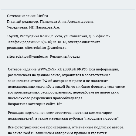
Сетевое издание
24nf.ru
Главный редактор: Панюкова Анна Александровна
Учредитель: ИП Панюкова А.А.
169309, Республика Коми, г. Ухта, ул. Советская, д. 3, офис 23
Телефон редакции: 8(8216)72-18-18, электронная почта
редакции:
sitesredaktor@yandex.ru
sitesredaktor@yandex.ru
Рекламный отдел
Сетевое издание WWW.24NF.RU (ВВВ.24НФ.РУ). Вся информация,
размещенная на данном сайте, охраняется в соответствии с
законодательством РФ об авторском праве и не подлежит
использованию кем-либо в какой бы то ни было форме, в том числе
воспроизведению, распространению, переработке не иначе как с
письменного разрешения правообладателя.
Возрастная категория сайта 16+.
Редакция портала не несет ответственности за комментарии
пользователей, а также материалы рубрики "народные новости".
Все фотографические произведения, отмеченные подписью автора
на сайте 24nf.ru защищены авторским правом и являются