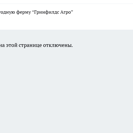
годную ферму “Гринфилдс Агро”
а этой странице отключены.