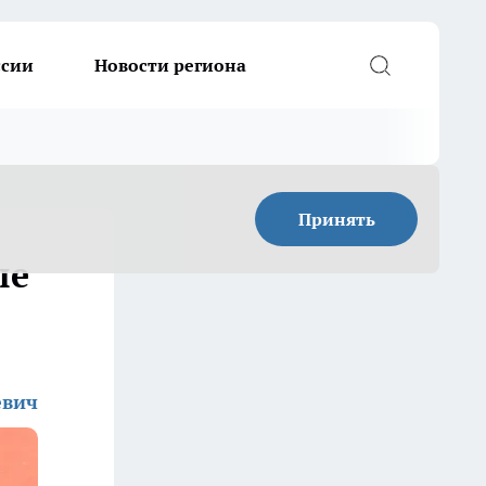
ссии
Новости региона
Принять
ые
евич