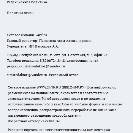
Редакционная политика
Политика этики
Сетевое издание
24nf.ru
Главный редактор: Панюкова Анна Александровна
Учредитель: ИП Панюкова А.А.
169309, Республика Коми, г. Ухта, ул. Советская, д. 3, офис 23
Телефон редакции: 8(8216)72-18-18, электронная почта
редакции:
sitesredaktor@yandex.ru
sitesredaktor@yandex.ru
Рекламный отдел
Сетевое издание WWW.24NF.RU (ВВВ.24НФ.РУ). Вся информация,
размещенная на данном сайте, охраняется в соответствии с
законодательством РФ об авторском праве и не подлежит
использованию кем-либо в какой бы то ни было форме, в том числе
воспроизведению, распространению, переработке не иначе как с
письменного разрешения правообладателя.
Возрастная категория сайта 16+.
Редакция портала не несет ответственности за комментарии