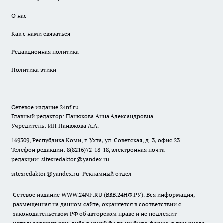
О нас
Как с нами связаться
Редакционная политика
Политика этики
Сетевое издание
24nf.ru
Главный редактор: Панюкова Анна Александровна
Учредитель: ИП Панюкова А.А.
169309, Республика Коми, г. Ухта, ул. Советская, д. 3, офис 23
Телефон редакции: 8(8216)72-18-18, электронная почта
редакции:
sitesredaktor@yandex.ru
sitesredaktor@yandex.ru
Рекламный отдел
Сетевое издание WWW.24NF.RU (ВВВ.24НФ.РУ). Вся информация,
размещенная на данном сайте, охраняется в соответствии с
законодательством РФ об авторском праве и не подлежит
использованию кем-либо в какой бы то ни было форме, в том числе