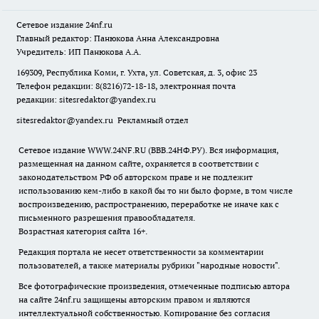
Сетевое издание
24nf.ru
Главный редактор: Панюкова Анна Александровна
Учредитель: ИП Панюкова А.А.
169309, Республика Коми, г. Ухта, ул. Советская, д. 3, офис 23
Телефон редакции: 8(8216)72-18-18, электронная почта
редакции:
sitesredaktor@yandex.ru
sitesredaktor@yandex.ru
Рекламный отдел
Сетевое издание WWW.24NF.RU (ВВВ.24НФ.РУ). Вся информация,
размещенная на данном сайте, охраняется в соответствии с
законодательством РФ об авторском праве и не подлежит
использованию кем-либо в какой бы то ни было форме, в том числе
воспроизведению, распространению, переработке не иначе как с
письменного разрешения правообладателя.
Возрастная категория сайта 16+.
Редакция портала не несет ответственности за комментарии
пользователей, а также материалы рубрики "народные новости".
Все фотографические произведения, отмеченные подписью автора
на сайте 24nf.ru защищены авторским правом и являются
интеллектуальной собственностью. Копирование без согласия