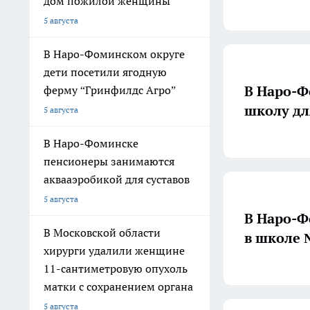
дом пожилой женщины
5 августа
В Наро-Фоминском округе
дети посетили ягодную
В Наро-Ф
ферму “Гринфилдс Агро”
школу дл
5 августа
В Наро-Фоминске
пенсионеры занимаются
аквааэробикой для суставов
5 августа
В Наро-Ф
В Московской области
в школе 
хирурги удалили женщине
11-сантиметровую опухоль
матки с сохранением органа
5 августа