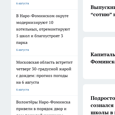
6 августа
Выпускни
“сотню” 
В Наро-Фоминском округе
модернизируют 10
котельных, отремонтируют
5 школ и благоустроят 3
парка
6 августа
Капиталь
Фоминске
Московская область встретит
четверг 30-градусной жарой
с дождем: прогноз погоды
на 6 августа
6 августа
Подросто
Волонтёры Наро-Фоминска
сознался
привели в порядок двор и
школы в 