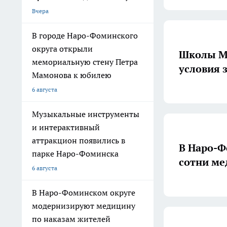
Вчера
В городе Наро-Фоминского
округа открыли
Школы Мо
мемориальную стену Петра
условия 
Мамонова к юбилею
6 августа
Музыкальные инструменты
и интерактивный
аттракцион появились в
В Наро-Ф
парке Наро-Фоминска
сотни ме
6 августа
В Наро-Фоминском округе
модернизируют медицину
по наказам жителей