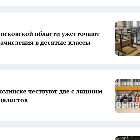
сковской области ужесточают
зачисления в десятые классы
оминске чествуют две с лишним
далистов