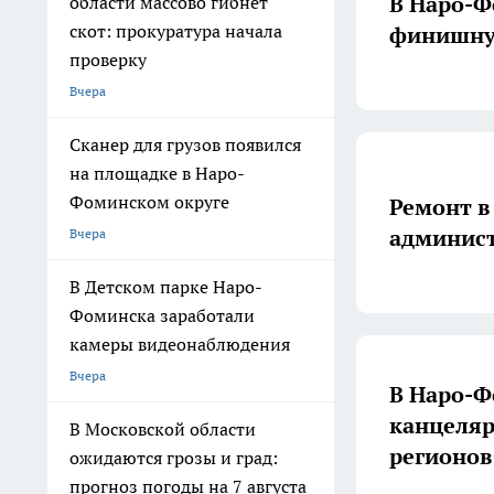
В Наро-Ф
области массово гибнет
скот: прокуратура начала
финишну
проверку
Вчера
Сканер для грузов появился
на площадке в Наро-
Фоминском округе
Ремонт в
админист
Вчера
В Детском парке Наро-
Фоминска заработали
камеры видеонаблюдения
Вчера
В Наро-Ф
канцеляр
В Московской области
регионов
ожидаются грозы и град:
прогноз погоды на 7 августа