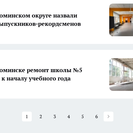
оминском округе назвали
ыпускников-рекордсменов
Фоминске ремонт школы №5
 к началу учебного года
1
2
3
4
5
6