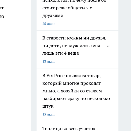
психологов, почему после 60
ут
стоит реже общаться с
друзьями
ую
25 июля
В старости нужны ни друзья,
ни дети, ни муж или жена — а
лишь эти 4 вещи
13 июля
В Fix Price появился товар,
который многие проходят
мимо, а хозяйки со стажем
разбирают сразу по несколько
штук
15 июля
Теплица во весь участок