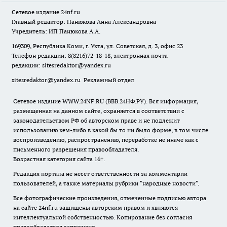
Сетевое издание
24nf.ru
Главный редактор: Панюкова Анна Александровна
Учредитель: ИП Панюкова А.А.
169309, Республика Коми, г. Ухта, ул. Советская, д. 3, офис 23
Телефон редакции: 8(8216)72-18-18, электронная почта
редакции:
sitesredaktor@yandex.ru
sitesredaktor@yandex.ru
Рекламный отдел
Сетевое издание WWW.24NF.RU (ВВВ.24НФ.РУ). Вся информация,
размещенная на данном сайте, охраняется в соответствии с
законодательством РФ об авторском праве и не подлежит
использованию кем-либо в какой бы то ни было форме, в том числе
воспроизведению, распространению, переработке не иначе как с
письменного разрешения правообладателя.
Возрастная категория сайта 16+.
Редакция портала не несет ответственности за комментарии
пользователей, а также материалы рубрики "народные новости".
Все фотографические произведения, отмеченные подписью автора
на сайте 24nf.ru защищены авторским правом и являются
интеллектуальной собственностью. Копирование без согласия
правообладателя запрещено.