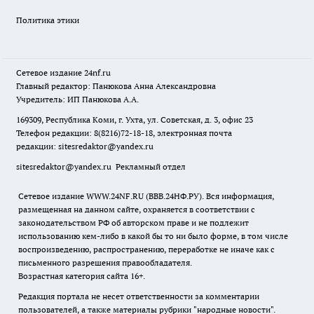
Политика этики
Сетевое издание
24nf.ru
Главный редактор: Панюкова Анна Александровна
Учредитель: ИП Панюкова А.А.
169309, Республика Коми, г. Ухта, ул. Советская, д. 3, офис 23
Телефон редакции: 8(8216)72-18-18, электронная почта
редакции:
sitesredaktor@yandex.ru
sitesredaktor@yandex.ru
Рекламный отдел
Сетевое издание WWW.24NF.RU (ВВВ.24НФ.РУ). Вся информация,
размещенная на данном сайте, охраняется в соответствии с
законодательством РФ об авторском праве и не подлежит
использованию кем-либо в какой бы то ни было форме, в том числе
воспроизведению, распространению, переработке не иначе как с
письменного разрешения правообладателя.
Возрастная категория сайта 16+.
Редакция портала не несет ответственности за комментарии
пользователей, а также материалы рубрики "народные новости".