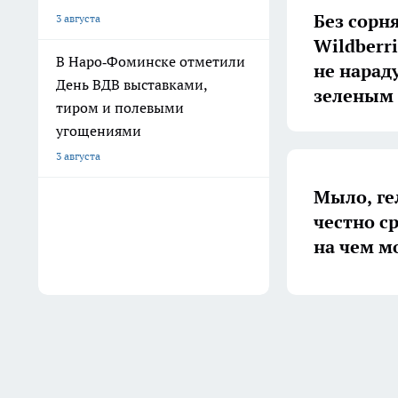
Без сорня
3 августа
Wildberr
В Наро‑Фоминске отметили
не нарад
День ВДВ выставками,
зеленым
тиром и полевыми
угощениями
3 августа
Мыло, ге
честно с
на чем м