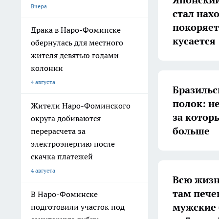
Вчера
стал нах
покоряет
Драка в Наро-Фоминске
кусается
обернулась для местного
жителя девятью годами
колонии
4 августа
Бразильс
полок: н
Жители Наро-Фоминского
за котор
округа добиваются
больше
перерасчета за
электроэнергию после
скачка платежей
4 августа
Всю жизн
там пече
В Наро-Фоминске
мужские 
подготовили участок под