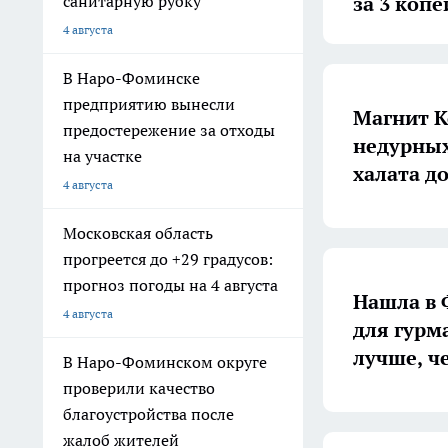
за 3 коп
санитарную рубку
4 августа
В Наро-Фоминске
предприятию вынесли
Магнит К
предостережение за отходы
недурных
на участке
халата д
4 августа
Московская область
прогреется до +29 градусов:
прогноз погоды на 4 августа
Нашла в 
4 августа
для гурма
лучше, ч
В Наро-Фоминском округе
проверили качество
благоустройства после
жалоб жителей