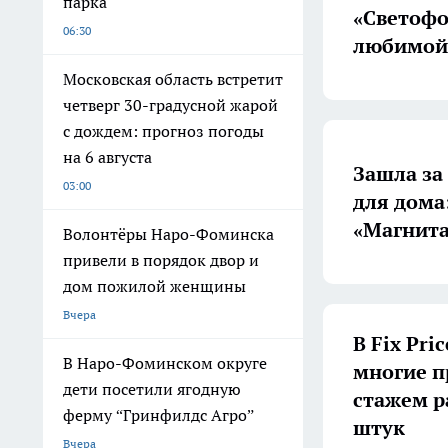
парка
«Светофо
06:30
любимой
Московская область встретит
четверг 30-градусной жарой
с дождем: прогноз погоды
на 6 августа
Зашла за
03:00
для дома
«Магнита
Волонтёры Наро-Фоминска
привели в порядок двор и
дом пожилой женщины
Вчера
В Fix Pri
В Наро-Фоминском округе
многие п
дети посетили ягодную
стажем р
ферму “Гринфилдс Агро”
штук
Вчера