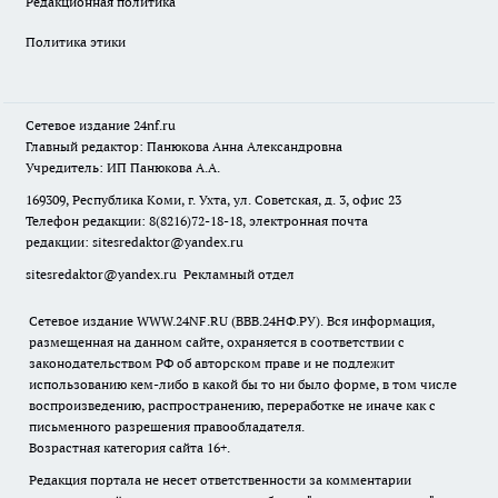
Редакционная политика
Политика этики
Сетевое издание
24nf.ru
Главный редактор: Панюкова Анна Александровна
Учредитель: ИП Панюкова А.А.
169309, Республика Коми, г. Ухта, ул. Советская, д. 3, офис 23
Телефон редакции: 8(8216)72-18-18, электронная почта
редакции:
sitesredaktor@yandex.ru
sitesredaktor@yandex.ru
Рекламный отдел
Сетевое издание WWW.24NF.RU (ВВВ.24НФ.РУ). Вся информация,
размещенная на данном сайте, охраняется в соответствии с
законодательством РФ об авторском праве и не подлежит
использованию кем-либо в какой бы то ни было форме, в том числе
воспроизведению, распространению, переработке не иначе как с
письменного разрешения правообладателя.
Возрастная категория сайта 16+.
Редакция портала не несет ответственности за комментарии