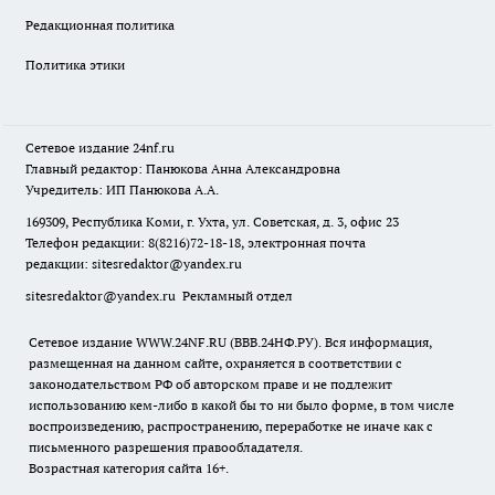
Редакционная политика
Политика этики
Сетевое издание
24nf.ru
Главный редактор: Панюкова Анна Александровна
Учредитель: ИП Панюкова А.А.
169309, Республика Коми, г. Ухта, ул. Советская, д. 3, офис 23
Телефон редакции: 8(8216)72-18-18, электронная почта
редакции:
sitesredaktor@yandex.ru
sitesredaktor@yandex.ru
Рекламный отдел
Сетевое издание WWW.24NF.RU (ВВВ.24НФ.РУ). Вся информация,
размещенная на данном сайте, охраняется в соответствии с
законодательством РФ об авторском праве и не подлежит
использованию кем-либо в какой бы то ни было форме, в том числе
воспроизведению, распространению, переработке не иначе как с
письменного разрешения правообладателя.
Возрастная категория сайта 16+.