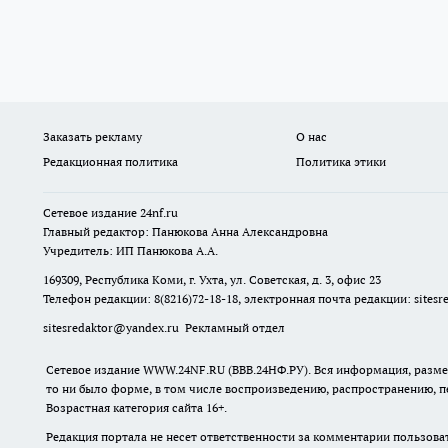
Заказать рекламу
О нас
Редакционная политика
Политика этики
Сетевое издание
24nf.ru
Главный редактор: Панюкова Анна Александровна
Учредитель: ИП Панюкова А.А.
169309, Республика Коми, г. Ухта, ул. Советская, д. 3, офис 23
Телефон редакции: 8(8216)72-18-18, электронная почта редакции:
sites
sitesredaktor@yandex.ru
Рекламный отдел
Сетевое издание WWW.24NF.RU (ВВВ.24НФ.РУ). Вся информация, размещ
то ни было форме, в том числе воспроизведению, распространению, п
Возрастная категория сайта 16+.
Редакция портала не несет ответственности за комментарии пользова