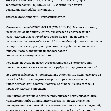
169309, Республика Коми, г. Ухта, ул. Советская, д. 3, офис 23
Телефон редакции: 8(8216)72-18-18, электронная почта
редакции:
sitesredaktor@yandex.ru
sitesredaktor@yandex.ru
Рекламный отдел
Сетевое издание WWW.24NF.RU (ВВВ.24НФ.РУ). Вся информация,
размещенная на данном сайте, охраняется в соответствии с
законодательством РФ об авторском праве и не подлежит
использованию кем-либо в какой бы то ни было форме, в том числе
воспроизведению, распространению, переработке не иначе как с
письменного разрешения правообладателя.
Возрастная категория сайта 16+.
Редакция портала не несет ответственности за комментарии
пользователей, а также материалы рубрики "народные новости".
Все фотографические произведения, отмеченные подписью автора
на сайте 24nf.ru защищены авторским правом и являются
интеллектуальной собственностью. Копирование без согласия
правообладателя запрещено.
«На информационном ресурсе применяются рекомендательные
технологии (информационные технологии предоставления
информации на основе сбора, систематизации и анализа сведений,
относящихся к предпочтениям пользователей сети "Интернет",