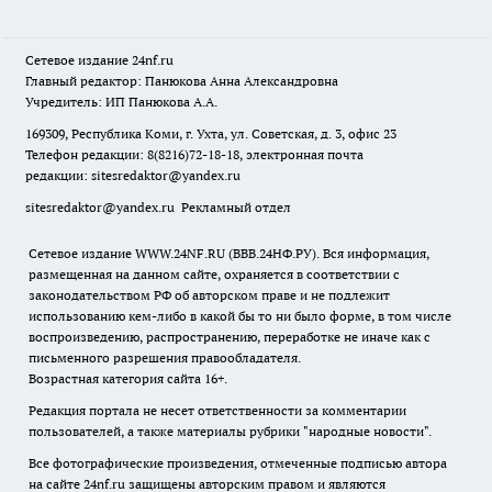
Сетевое издание
24nf.ru
Главный редактор: Панюкова Анна Александровна
Учредитель: ИП Панюкова А.А.
169309, Республика Коми, г. Ухта, ул. Советская, д. 3, офис 23
Телефон редакции: 8(8216)72-18-18, электронная почта
редакции:
sitesredaktor@yandex.ru
sitesredaktor@yandex.ru
Рекламный отдел
Сетевое издание WWW.24NF.RU (ВВВ.24НФ.РУ). Вся информация,
размещенная на данном сайте, охраняется в соответствии с
законодательством РФ об авторском праве и не подлежит
использованию кем-либо в какой бы то ни было форме, в том числе
воспроизведению, распространению, переработке не иначе как с
письменного разрешения правообладателя.
Возрастная категория сайта 16+.
Редакция портала не несет ответственности за комментарии
пользователей, а также материалы рубрики "народные новости".
Все фотографические произведения, отмеченные подписью автора
на сайте 24nf.ru защищены авторским правом и являются