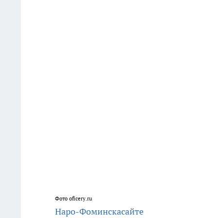
Фото oficery.ru
Наро-Фоминска
сайте