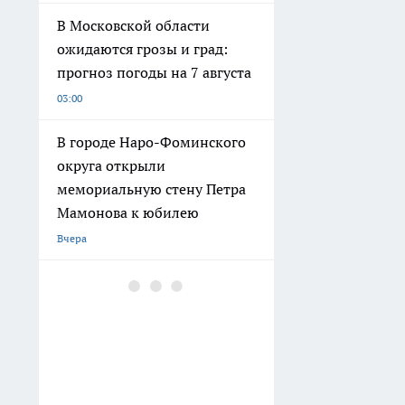
В Московской области
ожидаются грозы и град:
прогноз погоды на 7 августа
03:00
В городе Наро-Фоминского
округа открыли
мемориальную стену Петра
Мамонова к юбилею
Вчера
Музыкальные инструменты
и интерактивный
аттракцион появились в
парке Наро-Фоминска
Вчера