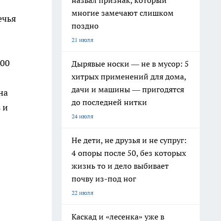
назвал признак, который
многие замечают слишком
ечья
поздно
21 июля
300
Дырявые носки — не в мусор: 5
хитрых применений для дома,
дачи и машины — пригодятся
на
до последней нитки
 и
24 июля
Не дети, не друзья и не супруг:
4 опоры после 50, без которых
жизнь то и дело выбивает
почву из-под ног
22 июля
Каскад и «лесенка» уже в