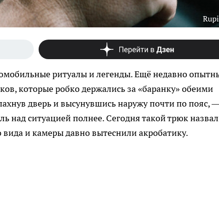
Rupi
томобильные ритуалы и легенды. Ещё недавно опытн
ов, которые робко держались за «баранку» обеими
спахнув дверь и высунувшись наружу почти по пояс, 
оль над ситуацией полнее. Сегодня такой трюк назва
 вида и камеры давно вытеснили акробатику.