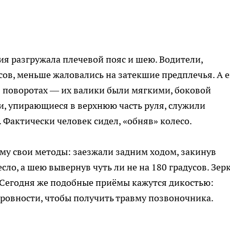
ия разгружала плечевой пояс и шею. Водители,
сов, меньше жаловались на затекшие предплечья. А 
в поворотах — их валики были мягкими, боковой
и, упирающиеся в верхнюю часть руля, служили
 Фактически человек сидел, «обняв» колесо.
му свои методы: заезжали задним ходом, закинув
сло, а шею вывернув чуть ли не на 180 градусов. Зер
 Сегодня же подобные приёмы кажутся дикостью:
ровности, чтобы получить травму позвоночника.