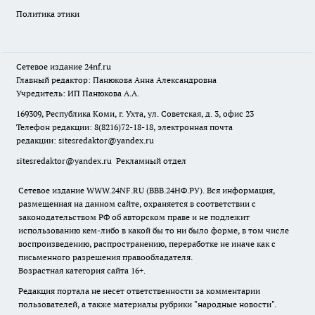
Политика этики
Сетевое издание
24nf.ru
Главный редактор: Панюкова Анна Александровна
Учредитель: ИП Панюкова А.А.
169309, Республика Коми, г. Ухта, ул. Советская, д. 3, офис 23
Телефон редакции: 8(8216)72-18-18, электронная почта
редакции:
sitesredaktor@yandex.ru
sitesredaktor@yandex.ru
Рекламный отдел
Сетевое издание WWW.24NF.RU (ВВВ.24НФ.РУ). Вся информация,
размещенная на данном сайте, охраняется в соответствии с
законодательством РФ об авторском праве и не подлежит
использованию кем-либо в какой бы то ни было форме, в том числе
воспроизведению, распространению, переработке не иначе как с
письменного разрешения правообладателя.
Возрастная категория сайта 16+.
Редакция портала не несет ответственности за комментарии
пользователей, а также материалы рубрики "народные новости".