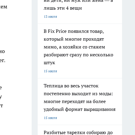
ни дети, ни муж или жена — а
нем
лишь эти 4 вещи
13 июля
В Fix Price появился товар,
который многие проходят
мимо, а хозяйки со стажем
но
разбирают сразу по несколько
г.
штук
15 июля
Теплица во весь участок
е
постепенно выходит из моды:
у
многие переходят на более
ут
удобный формат выращивания
15 июля
Разбитые тарелки собираю до