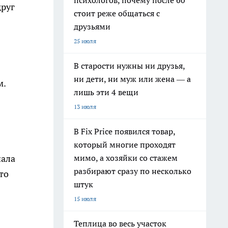
психологов, почему после 60
друг
стоит реже общаться с
друзьями
25 июля
В старости нужны ни друзья,
ни дети, ни муж или жена — а
м.
лишь эти 4 вещи
13 июля
В Fix Price появился товар,
который многие проходят
мимо, а хозяйки со стажем
чала
разбирают сразу по несколько
то
штук
15 июля
Теплица во весь участок