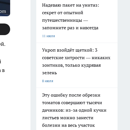
Надеваю пакет на унитаз:
com
секрет от опытной
путешественницы —
запомните раз и навсегда
11 июля
й.
Укроп взойдёт щеткой: 3
советские хитрости — никаких
й
зонтиков, только кудрявая
 в
зелень
8 июля
Эту ошибку после обрезки
томатов совершают тысячи
дачников: из-за одной кучки
листьев можно занести
болезни на весь участок