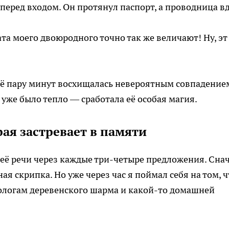
перед входом. Он протянул паспорт, а проводница в
ата моего двоюродного точно так же величают! Ну, эт
щё пару минут восхищалась невероятным совпадение
о уже было тепло — сработала её особая магия.
ая застревает в памяти
 её речи через каждые три-четыре предложения. Сна
ная скрипка. Но уже через час я поймал себя на том, ч
нологам деревенского шарма и какой-то домашней