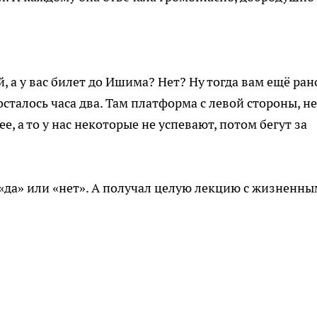
й, а у вас билет до Ишима? Нет? Ну тогда вам ещё ран
сталось часа два. Там платформа с левой стороны, не
е, а то у нас некоторые не успевают, потом бегут за
 «да» или «нет». А получал целую лекцию с жизненн