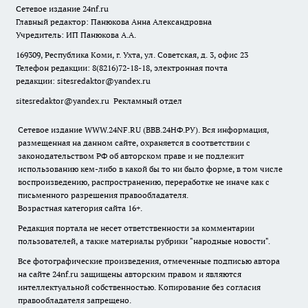
Сетевое издание
24nf.ru
Главный редактор: Панюкова Анна Александровна
Учредитель: ИП Панюкова А.А.
169309, Республика Коми, г. Ухта, ул. Советская, д. 3, офис 23
Телефон редакции: 8(8216)72-18-18, электронная почта
редакции:
sitesredaktor@yandex.ru
sitesredaktor@yandex.ru
Рекламный отдел
Сетевое издание WWW.24NF.RU (ВВВ.24НФ.РУ). Вся информация,
размещенная на данном сайте, охраняется в соответствии с
законодательством РФ об авторском праве и не подлежит
использованию кем-либо в какой бы то ни было форме, в том числе
воспроизведению, распространению, переработке не иначе как с
письменного разрешения правообладателя.
Возрастная категория сайта 16+.
Редакция портала не несет ответственности за комментарии
пользователей, а также материалы рубрики "народные новости".
Все фотографические произведения, отмеченные подписью автора
на сайте 24nf.ru защищены авторским правом и являются
интеллектуальной собственностью. Копирование без согласия
правообладателя запрещено.