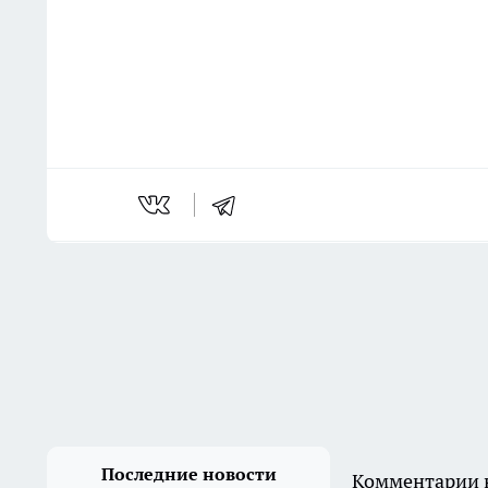
Последние новости
Комментарии н
30 больниц Подмосковья
получили новое
оборудование для
наблюдения за тяжелыми
пациентами