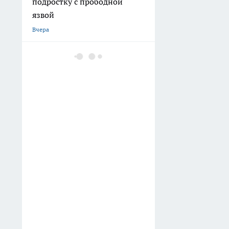
проверку
Вчера
Сканер для грузов появился
на площадке в Наро-
Фоминском округе
Вчера
В Детском парке Наро-
Фоминска заработали
камеры видеонаблюдения
Вчера