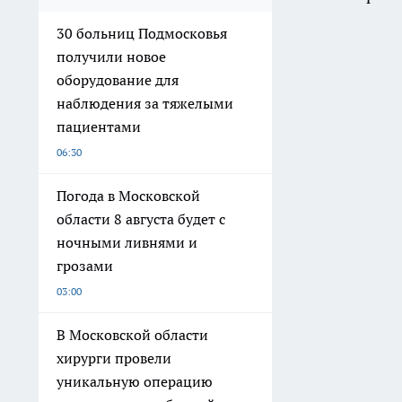
06:30
Погода в Московской
области 8 августа будет с
ночными ливнями и
грозами
03:00
В Московской области
хирурги провели
уникальную операцию
подростку с прободной
язвой
Вчера
На ферме в Московской
области массово гибнет
скот: прокуратура начала