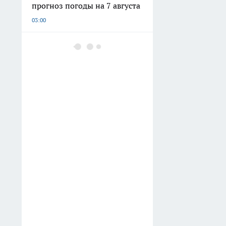
прогноз погоды на 7 августа
03:00
В городе Наро-Фоминского
округа открыли
мемориальную стену Петра
Мамонова к юбилею
Вчера
Музыкальные инструменты
и интерактивный
аттракцион появились в
парке Наро-Фоминска
Вчера
В Наро-Фоминском округе
модернизируют медицину