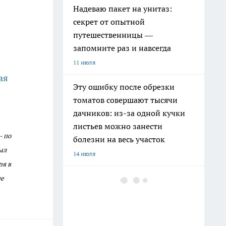
Надеваю пакет на унитаз:
секрет от опытной
путешественницы —
запомните раз и навсегда
11 июля
ая
Эту ошибку после обрезки
томатов совершают тысячи
дачников: из-за одной кучки
листьев можно занести
- по
болезни на весь участок
ыл
14 июля
ря в
Высокие грядки уже не предел
ие
мечтаний: дачники переходят
на новый формат, который
почти не требует прополки