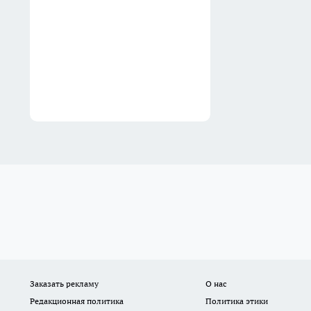
получили новое
оборудование для
наблюдения за тяжелыми
пациентами
Вчера
Заказать рекламу
О нас
Редакционная политика
Политика этики