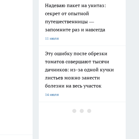
Надеваю пакет на унитаз:
секрет от опытной
путешественницы —
запомните раз и навсегда
11 июля
Эту ошибку после обрезки
томатов совершают тысячи
дачников: из-за одной кучки
листьев можно занести
болезни на весь участок
14 июля
Высокие грядки уже не предел
мечтаний: дачники переходят
на новый формат, который
почти не требует прополки