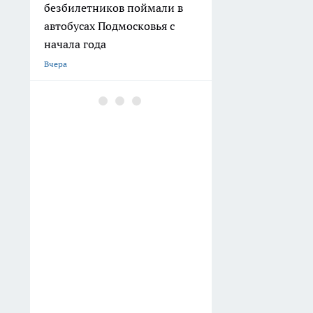
безбилетников поймали в
автобусах Подмосковья с
начала года
Вчера
Стрельба во дворе в
Подмосковье закончилась
задержанием двух мужчин
Вчера
После обращения жителей в
Наро-Фоминске приведут в
порядок подъезд жилого
дома
Вчера
30 больниц Подмосковья