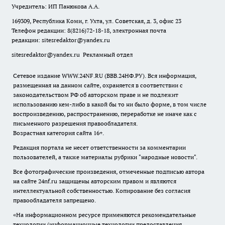
Учредитель: ИП Панюкова А.А.
169309, Республика Коми, г. Ухта, ул. Советская, д. 3, офис 23
Телефон редакции: 8(8216)72-18-18, электронная почта
редакции:
sitesredaktor@yandex.ru
sitesredaktor@yandex.ru
Рекламный отдел
Сетевое издание WWW.24NF.RU (ВВВ.24НФ.РУ). Вся информация,
размещенная на данном сайте, охраняется в соответствии с
законодательством РФ об авторском праве и не подлежит
использованию кем-либо в какой бы то ни было форме, в том числе
воспроизведению, распространению, переработке не иначе как с
письменного разрешения правообладателя.
Возрастная категория сайта 16+.
Редакция портала не несет ответственности за комментарии
пользователей, а также материалы рубрики "народные новости".
Все фотографические произведения, отмеченные подписью автора
на сайте 24nf.ru защищены авторским правом и являются
интеллектуальной собственностью. Копирование без согласия
правообладателя запрещено.
«На информационном ресурсе применяются рекомендательные
технологии (информационные технологии предоставления