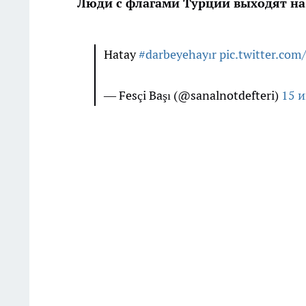
Люди с флагами Турции выходят на
Hatay
#darbeyehayır
pic.twitter.co
— Fesçi Başı (@sanalnotdefteri)
15 и