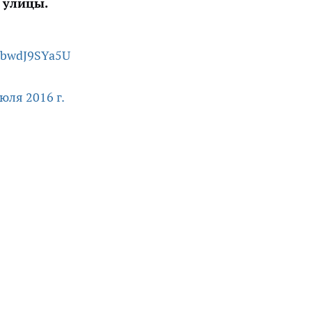
 улицы.
m/bwdJ9SYa5U
юля 2016 г.