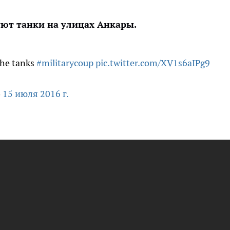
ют танки на улицах Анкары.
the tanks
#militarycoup
pic.twitter.com/XV1s6aIPg9
)
15 июля 2016 г.