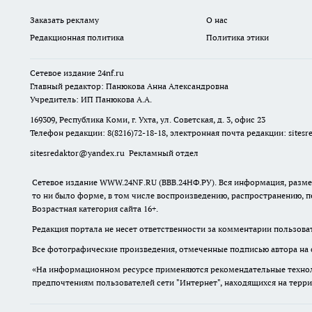
Заказать рекламу
О нас
Редакционная политика
Политика этики
Сетевое издание
24nf.ru
Главный редактор: Панюкова Анна Александровна
Учредитель: ИП Панюкова А.А.
169309, Республика Коми, г. Ухта, ул. Советская, д. 3, офис 23
Телефон редакции: 8(8216)72-18-18, электронная почта редакции:
sites
sitesredaktor@yandex.ru
Рекламный отдел
Сетевое издание WWW.24NF.RU (ВВВ.24НФ.РУ). Вся информация, размещ
то ни было форме, в том числе воспроизведению, распространению, п
Возрастная категория сайта 16+.
Редакция портала не несет ответственности за комментарии пользова
Все фотографические произведения, отмеченные подписью автора на 
«На информационном ресурсе применяются рекомендательные техноло
предпочтениям пользователей сети "Интернет", находящихся на терр