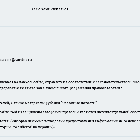
Как с нами связаться
redaktor@yandex.ru
енная на данном сайте, охраняется в соответствии с законодательством РФ о
ереработке не иначе как с письменного разрешения правообладателя.
телей, а также материалы рубрики "народные новости".
сайте 24nf.ru защищены авторским правом и являются интеллектуальной собст
гии (информационные технологии предоставления информации на основе сбор
итории Российской Федерации)».