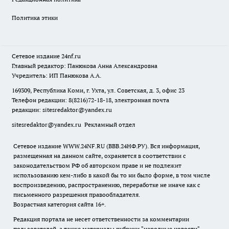
Политика этики
Сетевое издание
24nf.ru
Главный редактор: Панюкова Анна Александровна
Учредитель: ИП Панюкова А.А.
169309, Республика Коми, г. Ухта, ул. Советская, д. 3, офис 23
Телефон редакции: 8(8216)72-18-18, электронная почта
редакции:
sitesredaktor@yandex.ru
sitesredaktor@yandex.ru
Рекламный отдел
Сетевое издание WWW.24NF.RU (ВВВ.24НФ.РУ). Вся информация,
размещенная на данном сайте, охраняется в соответствии с
законодательством РФ об авторском праве и не подлежит
использованию кем-либо в какой бы то ни было форме, в том числе
воспроизведению, распространению, переработке не иначе как с
письменного разрешения правообладателя.
Возрастная категория сайта 16+.
Редакция портала не несет ответственности за комментарии
пользователей, а также материалы рубрики "народные новости".